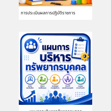
การประเมินผลการปฏิบัติราชการ